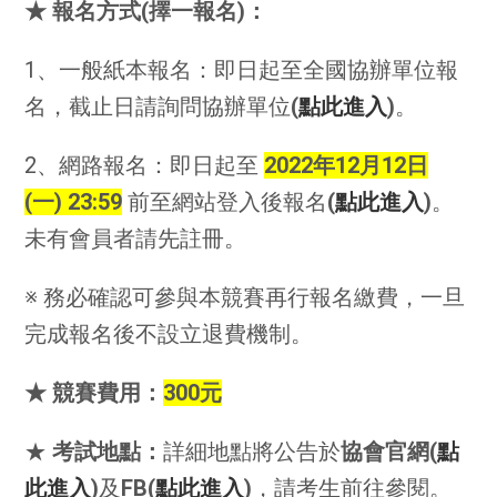
★ 報名方式(擇一報名)：
1、一般紙本報名：即日起至全國協辦單位報
名，截止日請詢問協辦單位
(
點此進入
)
。
2、網路報名：即日起至
2022年12月12日
(一)
23:59
前至網站登入後報名
(
點此進入
)
。
未有會員者請先註冊。
※ 務必確認可參與本競賽再行報名繳費，一旦
完成報名後不設立退費機制。
★ 競賽費用：
300元
★
考試地點：
詳細地點將公告於
協會官網(
點
此進入
)
及
FB(
點此進入
)
，請考生前往參閱。